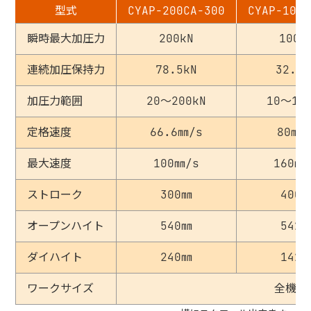
型式
CYAP-200CA-300
CYAP-100C
瞬時最大加圧力
200kN
100k
連続加圧保持力
78.5kN
32.6k
加圧力範囲
20～200kN
10～10
定格速度
66.6㎜/s
80㎜/
最大速度
100㎜/s
160㎜
ストローク
300㎜
400
オープンハイト
540㎜
542
ダイハイト
240㎜
142
ワークサイズ
全機種