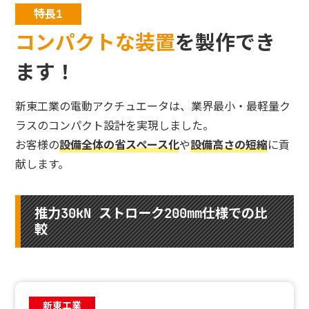
特長1
コンパクトな装置
を製作でき
ます！
新東工業の電動アクチュエータは、業界最小・最軽量ク
ラスのコンパクト設計を実現しました。
お客様の
設備全体の省スペース化
や
設備高さの短縮
に貢
献します。
推力30kN ストローク200mm仕様での比
較
新東工業