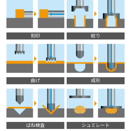
刻印
絞り
曲げ
成形
ばね検査
シュミレート