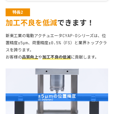
特長2
加工不良を低減
できます！
新東工業の電動アクチュエータCYAP-Dシリーズは、位
置精度±5µm、荷重精度±0.5%（FS）と業界トップクラ
スを誇ります。
お客様の
品質向上
や
加工不良の低減
に貢献します。