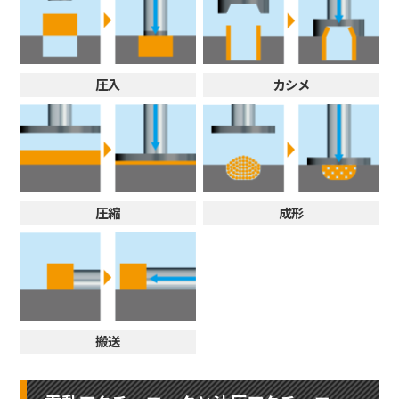
圧入
カシメ
圧縮
成形
搬送