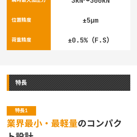
3kN～300kN
瞬時最大加圧力
±5µm
位置精度
±0.5%（F.S）
荷重精度
特長
特長1
業界最小・最軽量
のコンパク
ト設計