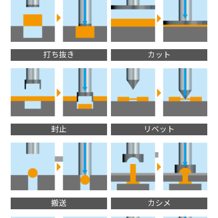
打ち抜き
カット
封止
リベット
搬送
カシメ