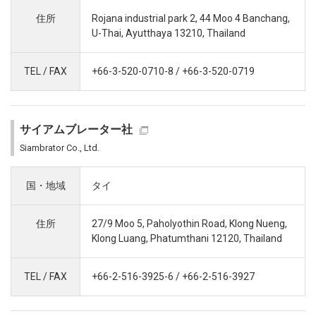
住所
Rojana industrial park 2, 44 Moo 4 Banchang,
U-Thai, Ayutthaya 13210, Thailand
TEL / FAX
+66-3-520-0710-8 / +66-3-520-0719
サイアムブレーター社
Siambrator Co., Ltd.
国・地域
タイ
住所
27/9 Moo 5, Paholyothin Road, Klong Nueng,
Klong Luang, Phatumthani 12120, Thailand
TEL / FAX
+66-2-516-3925-6 / +66-2-516-3927