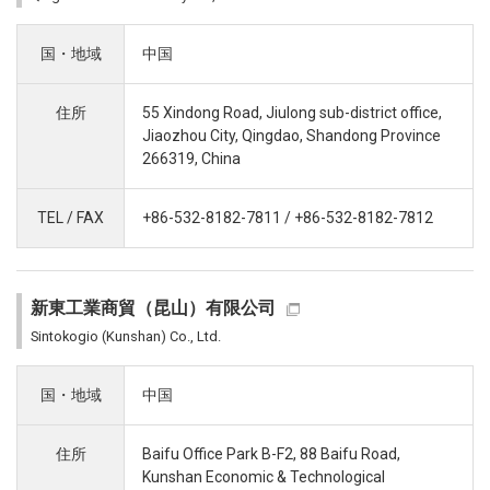
国・地域
中国
住所
55 Xindong Road, Jiulong sub-district office,
Jiaozhou City, Qingdao, Shandong Province
266319, China
TEL / FAX
+86-532-8182-7811 / +86-532-8182-7812
新東工業商貿（昆山）有限公司
Sintokogio (Kunshan) Co., Ltd.
国・地域
中国
住所
Baifu Office Park B-F2, 88 Baifu Road,
Kunshan Economic & Technological