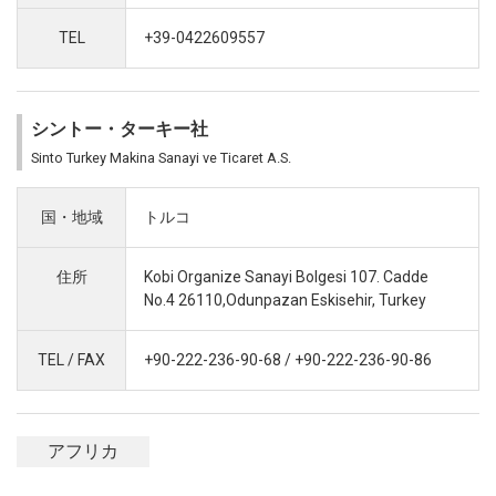
TEL
+39-0422609557
シントー・ターキー社
Sinto Turkey Makina Sanayi ve Ticaret A.S.
国・地域
トルコ
住所
Kobi Organize Sanayi Bolgesi 107. Cadde
No.4 26110,Odunpazan Eskisehir, Turkey
TEL / FAX
+90-222-236-90-68 / +90-222-236-90-86
アフリカ