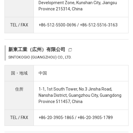
Development Zone, Kunshan City, Jiangsu
Province 215314, China
TEL / FAX
+86-512-5500-0696 / +86-512-5516-3163
新東工業（広州）有限公司
SINTOKOGIO (GUANGZHOU) CO., LTD.
国・地域
中国
住所
1-1, 1st South Tower, No.3 Jinsha Road,
Nansha District, Guangzhou City, Guangdong
Province 511457, China
TEL / FAX
+86-20-3905-1865 / +86-20-3905-1789