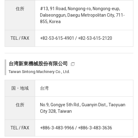
住所
#13, 91 Road, Nongong-ro, Nongong-eup,
Dalseonggun, Daegu Metropolitan City, 711-
855, Korea
TEL / FAX
+82-53-615-4901 / +82-53-615-2120
台湾新東機械股份有限公司
Taiwan Sintong Machinery Co., Ltd.
国・地域
台湾
住所
No.9, Gongye 5th Rd., Guanyin Dist., Taoyuan
City 328, Taiwan
TEL / FAX
+886-3-483-9966 / +886-3-483-3636