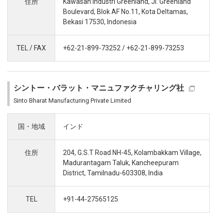
住所
Kawasan Industri Greenland, Jl. Greenland
Boulevard, Blok AF No.11, Kota Deltamas,
Bekasi 17530, Indonesia
TEL / FAX
+62-21-899-73252 / +62-21-899-73253
シントー・バラット・マニュファクチャリング社
Sinto Bharat Manufacturing Private Limited
国・地域
インド
住所
204, G.S.T Road NH-45, Kolambakkam Village,
Madurantagam Taluk, Kancheepuram
District, Tamilnadu-603308, India
TEL
+91-44-27565125