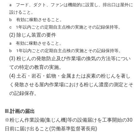
a フード、ダクト、ファンは機能的に設置し、排出口は屋外に
設けること。
b 有効に稼動させること。
c 1年以内ごとの定期自主点検の実施とその記録保持等。
(2) 除じん装置の要件
a 有効に稼動させること。
b 1年以内ごとの定期自主点検の実施とその記録保持等。
(3) 粉じんの発散防止及び作業場の換気の方法等につい
ての特定の教育の実施。
(4) 土石・岩石・鉱物・金属または炭素の粉じんを著し
く発散させる屋内作業場における粉じん濃度の測定とそ
の記録保存。
Ⅲ.計画の届出
※粉じん作業設備(集じん機)等の設備届けを工事開始の30
日前に届け出ること(労働基準監督署長宛)