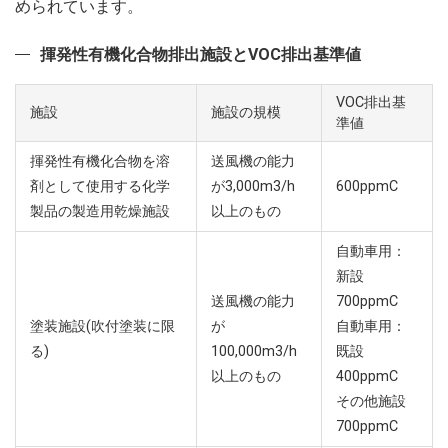
められています。
揮発性有機化合物排出施設とVOC排出基準値
VOC排出基
施設
施設の規模
準値
揮発性有機化合物を溶
送風機の能力
剤として使用する化学
が3,000m3/h
600ppmC
製品の製造用乾燥施設
以上のもの
自動車用：
新設
送風機の能力
700ppmC
塗装施設(吹付塗装に限
が
自動車用：
る)
100,000m3/h
既設
以上のもの
400ppmC
その他施設
700ppmC