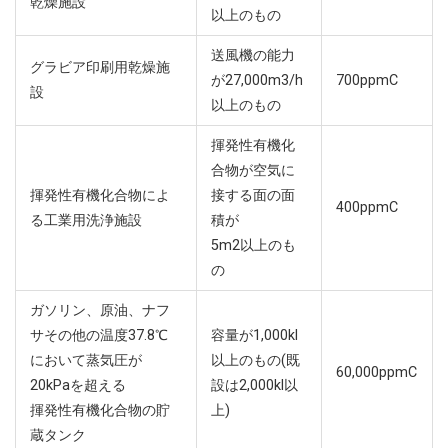
乾燥施設
以上のもの
送風機の能力
グラビア印刷用乾燥施
が27,000m3/h
700ppmC
設
以上のもの
揮発性有機化
合物が空気に
揮発性有機化合物によ
接する面の面
400ppmC
る工業用洗浄施設
積が
5m2以上のも
の
ガソリン、原油、ナフ
サその他の温度37.8℃
容量が1,000kl
において蒸気圧が
以上のもの(既
60,000ppmC
20kPaを超える
設は2,000kl以
揮発性有機化合物の貯
上)
蔵タンク