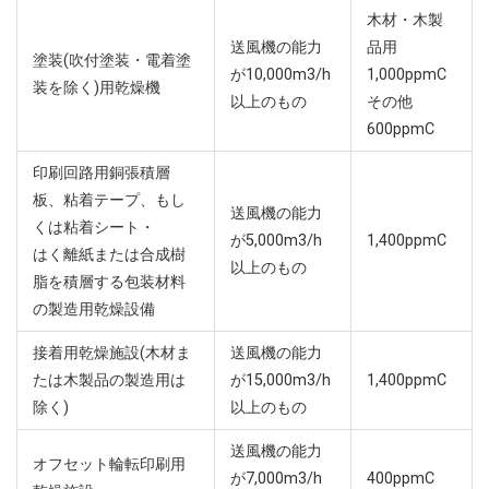
木材・木製
送風機の能力
品用
塗装(吹付塗装・電着塗
が10,000m3/h
1,000ppmC
装を除く)用乾燥機
以上のもの
その他
600ppmC
印刷回路用銅張積層
板、粘着テープ、もし
送風機の能力
くは粘着シート・
が5,000m3/h
1,400ppmC
はく離紙または合成樹
以上のもの
脂を積層する包装材料
の製造用乾燥設備
接着用乾燥施設(木材ま
送風機の能力
たは木製品の製造用は
が15,000m3/h
1,400ppmC
除く)
以上のもの
送風機の能力
オフセット輪転印刷用
が7,000m3/h
400ppmC