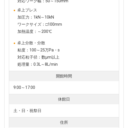
対応ワーク幅：50～150mm
卓上プレス
加圧力：1kN～10kN
ワークサイズ：□100mm
加熱温度：～200℃
卓上分散・分散
粘度：100～25万Pa・s
対応粒子径：数µm以上
処理量：0.3L～8L/min
開館時間
9:00～17:00
休館日
土・日・祝祭日
住所