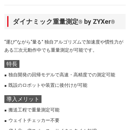
ダイナミック重量測定
by ZYXer
®
®
“運び”ながら“量る” 独自アルゴリズムで加速度や
慣性力が
ある三次元動作中でも重量測定が可能です。
特長
独自開発の回帰モデルで高速・高精度での測定可能
既設のロボットや装置に後付けが可能
導入メリット
搬送工程で重量測定可能
ウェイトチェッカー不要