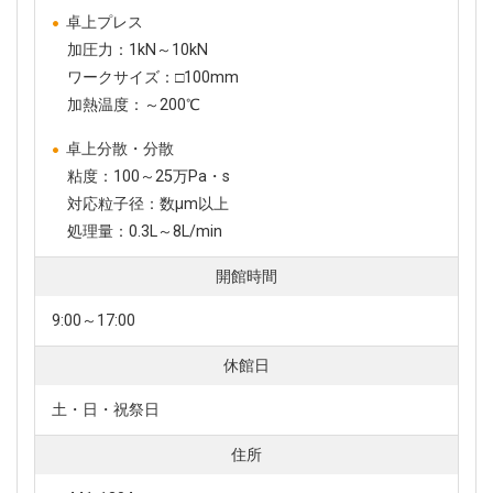
卓上プレス
加圧力：1kN～10kN
ワークサイズ：□100mm
加熱温度：～200℃
卓上分散・分散
粘度：100～25万Pa・s
対応粒子径：数µm以上
処理量：0.3L～8L/min
開館時間
9:00～17:00
休館日
土・日・祝祭日
住所