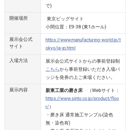
で)
開催場所
東京ビッグサイト
小間位置：E9-38 (東1ホール)
展示会公式
https://www.manufacturing-world.jp/t
サイト
okyo/ja-jp.html
入場方法
展示会公式サイトからの事前登録制
こちら
から事前登録いただき入場バ
ッジを発券の上ご来場ください。
展示内容
新東工業の磨き床
（Webサイト：
https://www.sinto.co.jp/product/floo
r/
）
・磨き床 通常施工サンプル(染色
無・染色有)