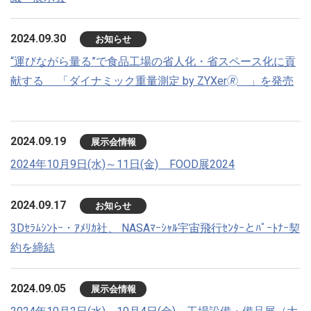
2024.09.30
お知らせ
“運びながら量る”で食品工場の省人化・省スペース化に貢
献する 「ダイナミック重量測定 by ZYXer🄬 」を発売
2024.09.19
展示会情報
2024年10月9日(水)～11日(金) FOOD展2024
2024.09.17
お知らせ
3Dｾﾗﾑｼﾝﾄｰ・ｱﾒﾘｶ社、 NASAﾏｰｼｬﾙ宇宙飛行ｾﾝﾀｰとﾊﾟｰﾄﾅｰ契
約を締結
2024.09.05
展示会情報