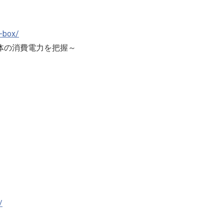
c-box/
体の消費電力を把握～
/