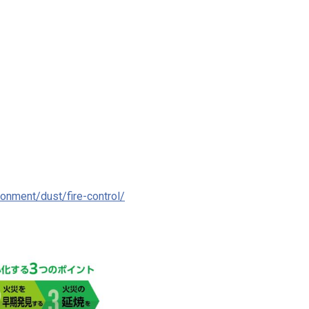
ronment/dust/fire-control/