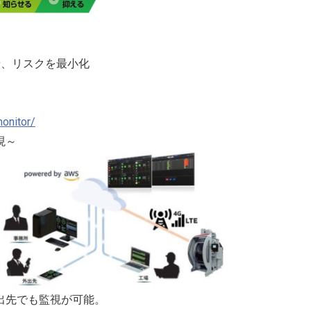
せ、リスクを最小化
monitor/
現～
出先でも監視が可能。