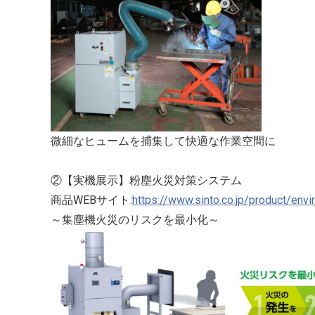
微細なヒュームを捕集して快適な作業空間に
②【実機展示】粉塵火災対策システム
商品WEBサイト:
https://www.sinto.co.jp/product/envi
～集塵機火災のリスクを最小化～