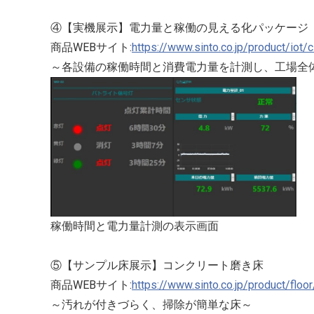
④【実機展示】電力量と稼働の見える化パッケージ
商品WEBサイト:
https://www.sinto.co.jp/product/iot/
～各設備の稼働時間と消費電力量を計測し、工場全
稼働時間と電力量計測の表示画面
⑤【サンプル床展示】コンクリート磨き床
商品WEBサイト:​
https://www.sinto.co.jp/product/floor
～汚れが付きづらく、掃除が簡単な床～