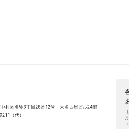
中村区名駅3丁目28番12号 大名古屋ビル24階
【
2-9211（代）
月
（