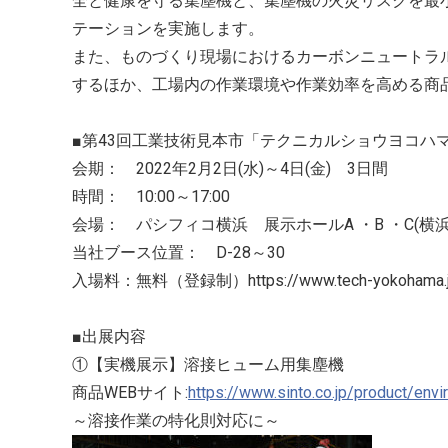
全と健康を守る集塵機と、集塵機の火災リスクを最
テーションを実施します。
また、ものづくり現場におけるカーボンニュートラ
するほか、工場内の作業環境や作業効率を高める商
■第43回工業技術見本市「テクニカルショウヨコハマ
会期： 2022年2月2日(水)～4日(金) 3日間
時間： 10:00～17:00
会場： パシフィコ横浜 展示ホールA ・B ・C(横浜
当社ブース位置： D-28～30
入場料：無料（登録制）https://www.tech-yokohama.jp/
■出展内容
①【実機展示】溶接ヒューム用集塵機
商品WEBサイト:
https://www.sinto.co.jp/product/env
～溶接作業の特化則対応に～