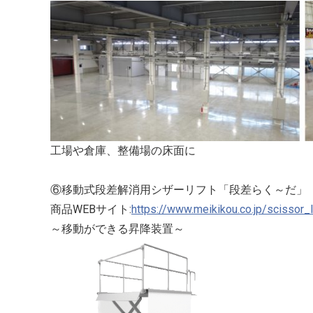
工場や倉庫、整備場の床面に
⑥移動式段差解消用シザーリフト「段差らく～だ」
商品WEBサイト:​
https://www.meikikou.co.jp/scissor_
～移動ができる昇降装置～