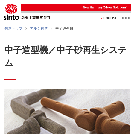
ENGLISH
鋳造トップ
アルミ鋳造
中子造型機
中子造型機／中子砂再生システ
ム