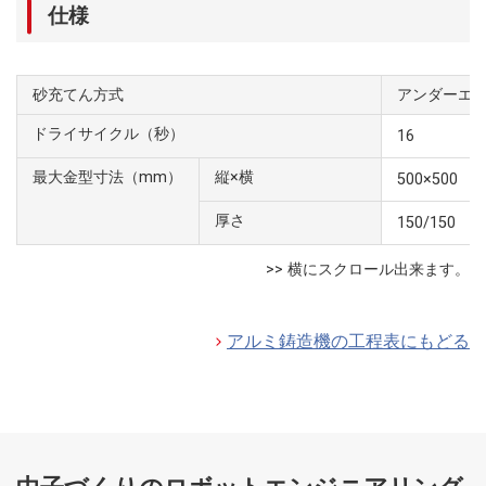
仕様
砂充てん方式
アンダーエ
ドライサイクル（秒）
16
最大金型寸法（mm）
縦×横
500×500
厚さ
150/150
アルミ鋳造機の工程表にもどる