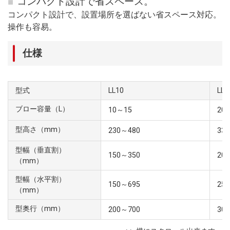
コンパクト設計で省スペース。
コンパクト設計で、設置場所を選ばない省スペース対応。
操作も容易。
仕様
型式
LL10
LL2
ブロー容量（L）
10～15
20
型高さ（mm）
230～480
33
型幅（垂直割）
150～350
20
（mm）
型幅（水平割）
150～695
25
（mm）
型奥行（mm）
200～700
30