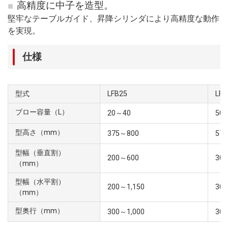
高精度に中子を造型。
堅牢なテーブルガイド、昇降シリンダにより高精度な動作
を実現。
仕様
型式
LFB25
LFB
ブロー容量（L）
20～40
50
型高さ（mm）
375～800
57
型幅（垂直割）
200～600
300
（mm）
型幅（水平割）
200～1,150
300
（mm）
型奥行（mm）
300～1,000
300