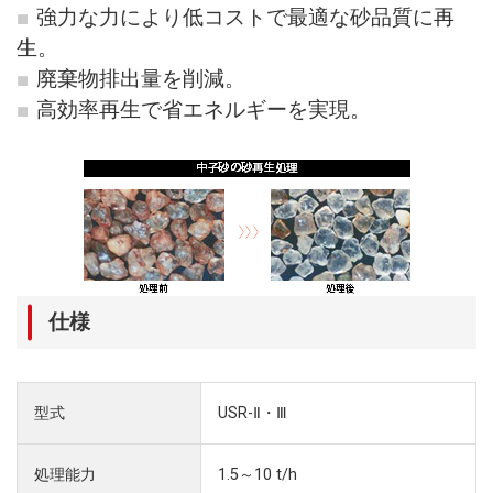
強力な力により低コストで最適な砂品質に再
生。
廃棄物排出量を削減。
高効率再生で省エネルギーを実現。
仕様
型式
USR-Ⅱ・Ⅲ
処理能力
1.5～10 t/h