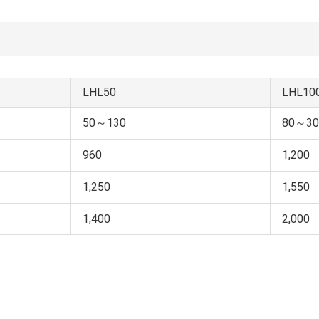
LHL50
LHL10
50～130
80～30
960
1,200
1,250
1,550
1,400
2,000