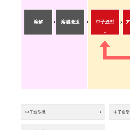
溶解
溶湯搬送
中子造型
ア
中子造型機
中子造型