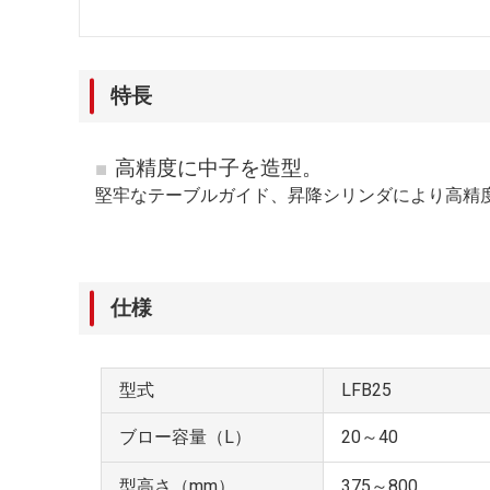
特長
高精度に中子を造型。
堅牢なテーブルガイド、昇降シリンダにより高精
仕様
型式
LFB25
ブロー容量（L）
20～40
型高さ（mm）
375～800