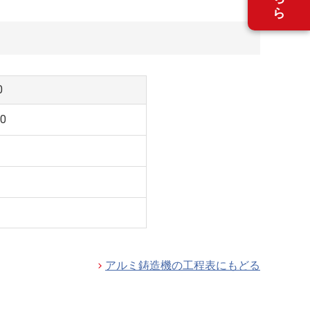
0
0
アルミ鋳造機の工程表にもどる