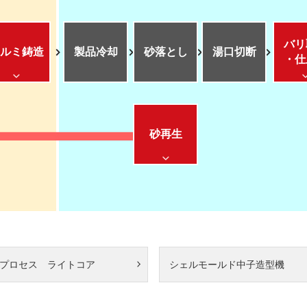
バリ
ルミ鋳造
製品冷却
砂落とし
湯口切断
・仕
砂再生
プロセス ライトコア
シェルモールド中子造型機