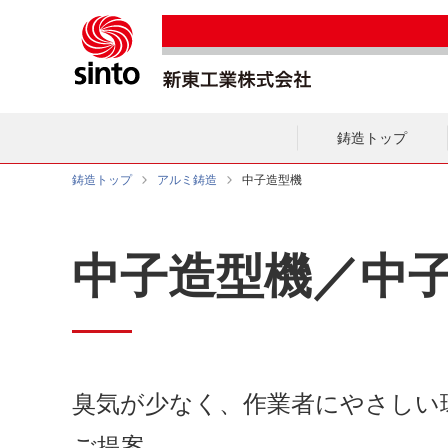
鋳造トップ
鋳造トップ
アルミ鋳造
中子造型機
中子造型機／中
臭気が少なく、作業者にやさしい
ご提案