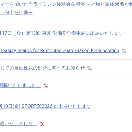
マーを招いたクライミング体験会を開催 ～社員と家族56名が
ト向上を推進～
～7月17日（金）第13回 東京 労働安全衛生展に出展いたします
 Treasury Shares for Restricted Share-Based Remuneration
しての自己株式の処分に関するお知らせ
を掲載いたしました。
月10日(金) SPORTEC2026 に出展いたします
掲載いたしました。