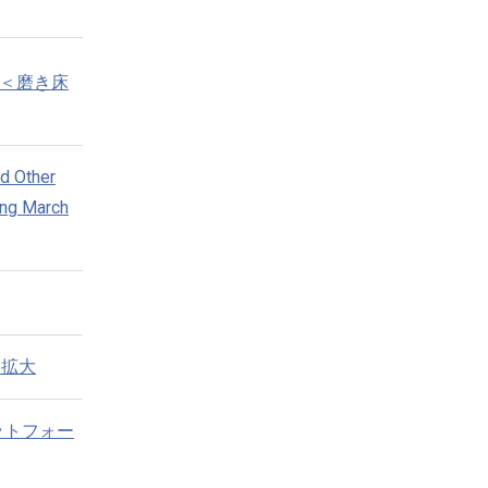
。＜磨き床
nd Other
ing March
途拡大
ットフォー