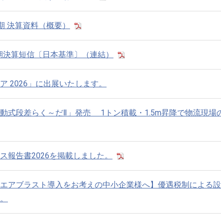
半期 決算資料（概要）
半期決算短信〔日本基準〕（連結）
 2026」に出展いたします。
動式段差らく～だⅡ」発売 1トン積載・1.5m昇降で物流現場
ス報告書2026を掲載しました。
エアブラスト導入をお考えの中小企業様へ】優遇税制による設
。