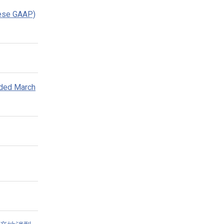
nese GAAP)
nded March