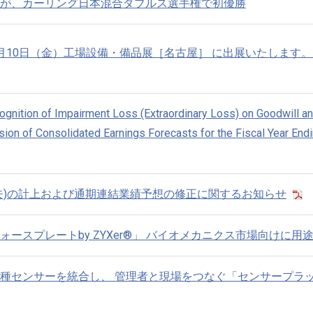
が、カーリング日本混合ダブルス選手権で初優勝
)～4月10日（金）工場設備・備品展［名古屋］ に出展いたします
gnition of Impairment Loss (Extraordinary Loss) on Goodwill a
ion of Consolidated Earnings Forecasts for the Fiscal Year End
失)の計上および通期連結業績予想の修正に関するお知らせ
ースプレートby ZYXer®」 バイオメカニクス市場向けに用
種センサーを統合し、 管理者と現場をつなぐ「センサープラ