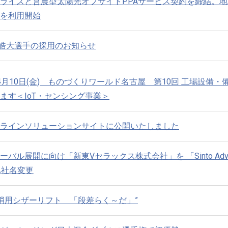
ライズと営農型太陽光オフサイトPPAサービス契約を締結。
を利用開始
 皓大選手の採用のお知らせ
)～4月10日(金) ものづくりワールド名古屋 第10回 工場設備
ます＜IoT・センシング事業＞
ラインソリューションサイトに公開いたしました
ル展開に向け「新東Vセラックス株式会社」を 「Sinto Adva
」へ社名変更
解消用シザーリフト 「段差らく～だ」”