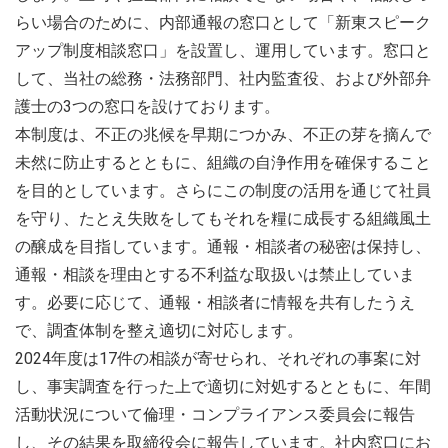
らい場合のために、内部通報の窓口として「新東スピーク
アップ制度相談窓口」を設置し、運用しています。窓口と
して、当社の総務・法務部門、社内監査役、および外部弁
護士の3つの窓口を設けております。
本制度は、不正の兆候を早期につかみ、不正の芽を摘んで
未然に防止するとともに、組織の自浄作用を確保すること
を目的としています。さらにこの制度の活用を通じて社員
を守り、たとえ失敗をしてもそれを糧に成長する組織風土
の醸成を目指しています。通報・相談者の秘密は保持し、
通報・相談を理由とする不利益な取扱いは禁止していま
す。必要に応じて、通報・相談者に情報を共有したうえ
で、調査体制を整え適切に対応します。
2024年度は17件の相談が寄せられ、それぞれの事案に対
し、事実調査を行った上で適切に対処するとともに、年間
活動状況について倫理・コンプライアンス委員会に報告
し、その結果を取締役会に報告しています。社内窓口にお