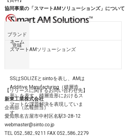
協同事業の「スマートAMソリューションズ」について
ブランド
ネーム
意味
スマートAMソリューションズ
SSはSOLIZEとsintoを表し、AMは
Additive Manufacturing（積層造
【リリースに関するお問い合わせ先】
形）を表す。積層造形におけるス
新東工業株式会社
マートな課題解決を表現していま
企画部（広報担当）
す。
愛知県名古屋市中村区名駅3-28-12
webmaster@sinto.co.jp
TEL 052₋582₋9211 FAX 052₋586₋2279