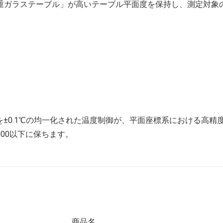
重ガラステーブル」が高いテーブル平面度を保持し、測定対象
布を±0.1℃の均一化された温度制御が、平面座標系における高
00以下に保ちます。
商品名