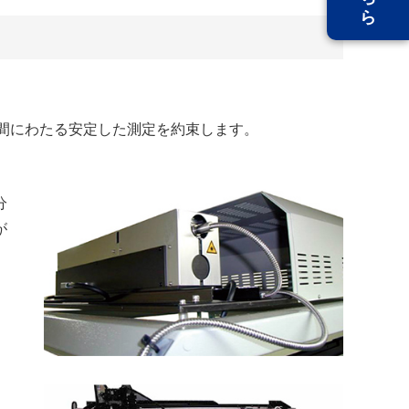
間にわたる安定した測定を約束します。
分
が