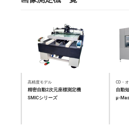
高精度モデル
CD・
精密自動2次元座標測定機
自動
SMICシリーズ
µ-Ma