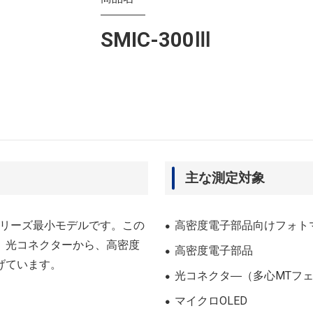
SMIC-300Ⅲ
主な測定対象
シリーズ最小モデルです。この
高密度電子部品向けフォト
、光コネクターから、高密度
高密度電子部品
げています。
光コネクタ―（多心MTフ
マイクロOLED