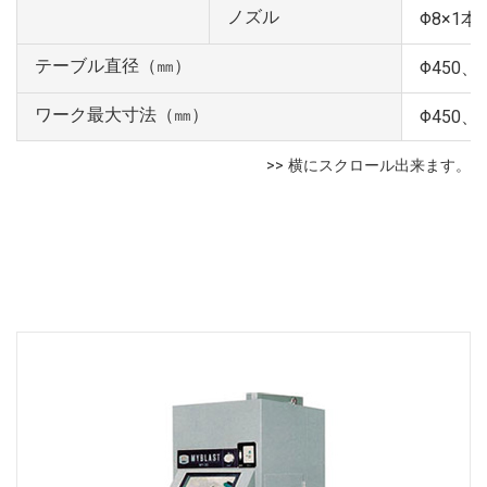
ノズル
Φ8×1本
テーブル直径（㎜）
Φ450
ワーク最大寸法（㎜）
Φ450、Φ