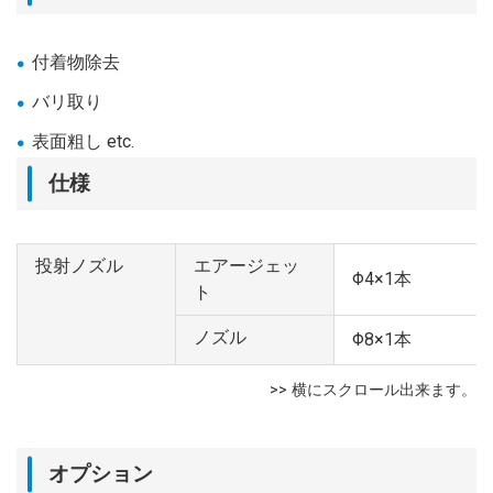
付着物除去
バリ取り
表面粗し etc.
仕様
投射ノズル
エアージェッ
Φ4×1本
ト
ノズル
Φ8×1本
オプション