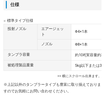
仕様
標準タイプ仕様
投射ノズル
エアージェッ
Φ4×1本
ト
ノズル
Φ8×1本
タンブラ容量
約10ℓ(実容量約3ℓ
被処理製品重量
5kg以下または3
※上記以外のタンブラータイプも豊富に取り揃えておりま
すのでお気軽にお問い合わせください。