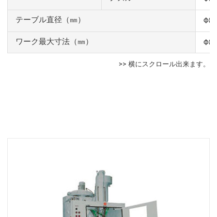
テーブル直径（㎜）
Φ8
ワーク最大寸法（㎜）
Φ8