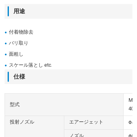
用途
付着物除去
バリ取り
面粗し
スケール落とし etc.
仕様
MY
型式
40B
投射ノズル
エアージェット
Φ4
ノズル
Φ8