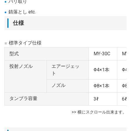
バリ取り
錆落とし etc.
仕様
標準タイプ仕様
型式
MY-30C
MY-
投射ノズル
エアージェッ
Φ4×1本
Φ4
ト
ノズル
Φ8×1本
Φ8
タンブラ容量
3ℓ
6ℓ