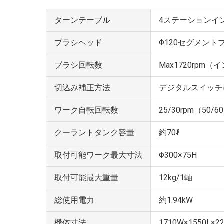
ターンテーブル
4ステーションイ
ブラシヘッド
Φ120セグメント
ブラシ回転数
Max1720rpm
切込み補正方法
デジタルスイッチ
ワーク自転回転数
25/30rpm（50/6
クーラントタンク容量
約70ℓ
取付可能ワーク最大寸法
Φ300×75H
取付可能最大重量
12kg/1軸
総使用電力
約1.94kW
機体寸法
1710W×1550L×2