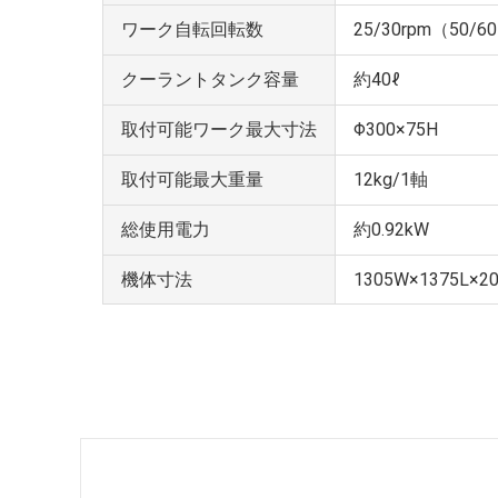
ワーク自転回転数
25/30rpm（50/6
クーラントタンク容量
約40ℓ
取付可能ワーク最大寸法
Φ300×75H
取付可能最大重量
12kg/1軸
総使用電力
約0.92kW
機体寸法
1305W×1375L×2