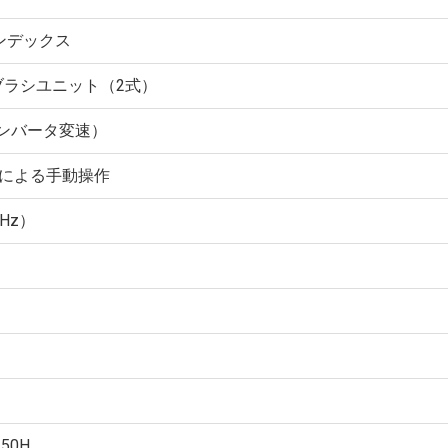
ンデックス
ブラシユニット（2式）
（インバータ変速）
による手動操作
0Hz）
250H