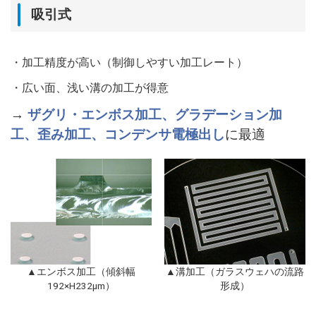
吸引式
・加工精度が高い（制御しやすい加工レート）
・広い面、浅い溝の加工が得意
→
ザグリ・エンボス加工、グラデーション加
工、歪み加工、
コンデンサ電極出し
に最適
▲エンボス加工（傾斜幅
▲溝加工（ガラスウェハの流路
192×H232μm）
形成）