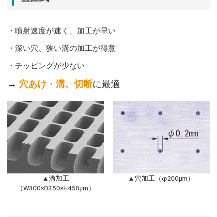
・噴射速度が速く、加工が早い
・深い穴、狭い溝の加工が得意
・チッピングが少ない
→
穴あけ・溝、切断
に最適
▲溝加工
▲穴加工（φ200μm）
（W300×D350×H450μm）