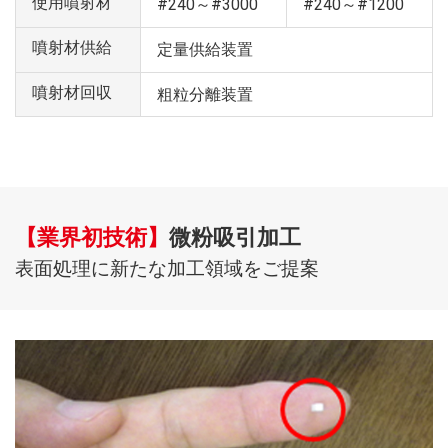
使用噴射材
#240～#3000
#240～#1200
噴射材供給
定量供給装置
噴射材回収
粗粒分離装置
【業界初技術】
微粉吸引加工
表面処理に新たな加工領域をご提案