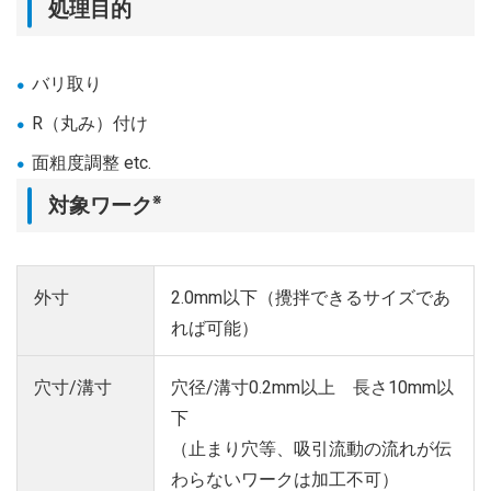
処理目的
バリ取り
R（丸み）付け
面粗度調整 etc.
※
対象ワーク
外寸
2.0mm以下（攪拌できるサイズであ
れば可能）
穴寸/溝寸
穴径/溝寸0.2mm以上 長さ10mm以
下
（止まり穴等、吸引流動の流れが伝
わらないワークは加工不可）