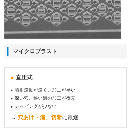
マイクロブラスト
直圧式
噴射速度が速く、加工が早い
深い穴、狭い溝の加工が得意
チッピングが少ない
→
穴あけ・溝、切断
に最適