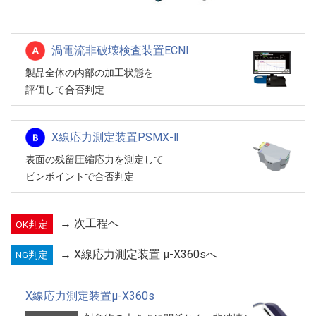
渦電流非破壊検査装置ECNI
製品全体の内部の加工状態を
評価して合否判定
X線応力測定装置PSMX-Ⅱ
表面の残留圧縮応力を測定して
ピンポイントで合否判定
→ 次工程へ
OK判定
→ X線応力測定装置 μ-X360sへ
NG判定
X線応力測定装置μ-X360s