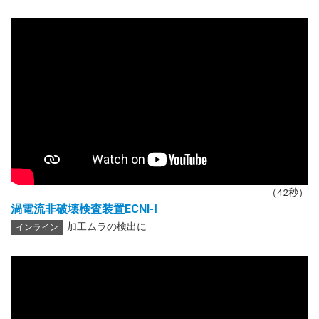
（42秒）
渦電流非破壊検査装置ECNI-Ⅰ
加工ムラの検出に
インライン